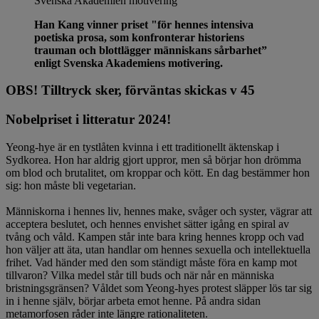
Svenska Akademien
motivering
Han Kang vinner priset "för hennes intensiva
poetiska prosa, som konfronterar historiens
trauman och blottlägger människans sårbarhet”
enligt Svenska Akademiens motivering.
OBS! Tilltryck sker, förväntas skickas v 45
Nobelpriset i litteratur 2024!
Yeong-hye är en tystlåten kvinna i ett traditionellt äktenskap i
Sydkorea. Hon har aldrig gjort uppror, men så börjar hon drömma
om blod och brutalitet, om kroppar och kött. En dag bestämmer hon
sig: hon måste bli vegetarian.
Människorna i hennes liv, hennes make, svåger och syster, vägrar att
acceptera beslutet, och hennes envishet sätter igång en spiral av
tvång och våld. Kampen står inte bara kring hennes kropp och vad
hon väljer att äta, utan handlar om hennes sexuella och intellektuella
frihet. Vad händer med den som ständigt måste föra en kamp mot
tillvaron? Vilka medel står till buds och när når en människa
bristningsgränsen? Våldet som Yeong-hyes protest släpper lös tar sig
in i henne själv, börjar arbeta emot henne. På andra sidan
metamorfosen råder inte längre rationaliteten.