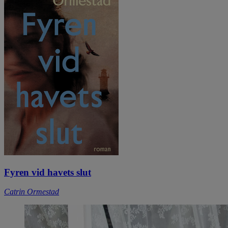
Fyren vid havets slut
Catrin Ormestad