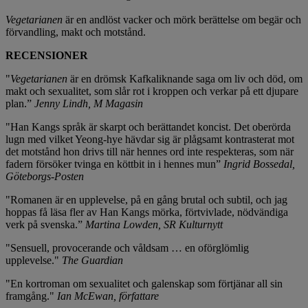
Vegetarianen
är en andlöst vacker och mörk berättelse om begär och
förvandling, makt och motstånd.
RECENSIONER
"
Vegetarianen
är en drömsk Kafkaliknande saga om liv och död, om
makt och sexualitet, som slår rot i kroppen och verkar på ett djupare
plan.”
Jenny Lindh, M Magasin
"Han Kangs språk är skarpt och berättandet koncist. Det oberörda
lugn med vilket Yeong-hye hävdar sig är plågsamt kontrasterat mot
det motstånd hon drivs till när hennes ord inte respekteras, som när
fadern försöker tvinga en köttbit in i hennes mun”
Ingrid Bossedal,
Göteborgs-Posten
"Romanen är en upplevelse, på en gång brutal och subtil, och jag
hoppas få läsa fler av Han Kangs mörka, förtvivlade, nödvändiga
verk på svenska.”
Martina Lowden, SR Kulturnytt
"Sensuell, provocerande och våldsam … en oförglömlig
upplevelse."
The Guardian
"En kortroman om sexualitet och galenskap som förtjänar all sin
framgång."
Ian McEwan, författare