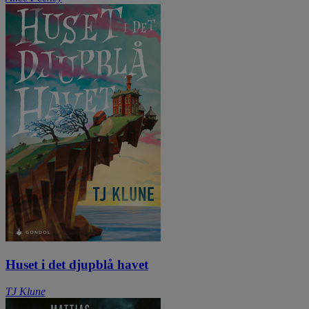
Huset i det djupblå havet
TJ Klune