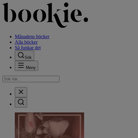
Månadens böcker
Alla böcker
Så funkar det
Sök
Meny