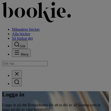
Månadens böcker
Alla böcker
Så funkar det
Sök
Meny
Logga in
Logga in på ditt Bookiekonto för att ta del av all läsning som är
noga utvald av våra bokproffs!