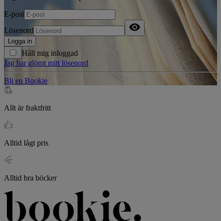
E-post
visibility
Lösenord
Logga in
Håll mig inloggad
Jag har glömt mitt lösenord
Bli en Bookie
Allt är fraktfritt
Alltid lågt pris
Alltid bra böcker