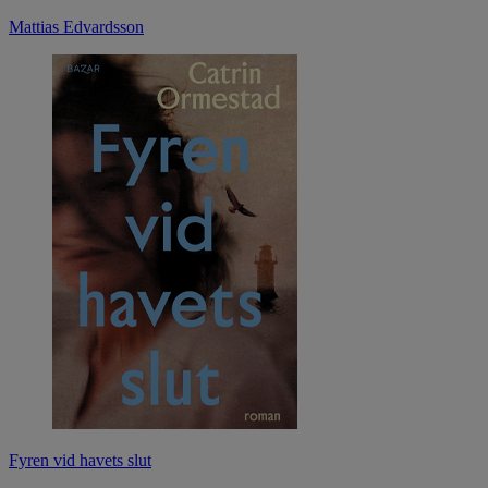
Mattias Edvardsson
Fyren vid havets slut