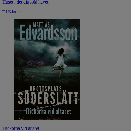
Huset i det djupblå havet
TJ Klune
Flickorna vid altaret