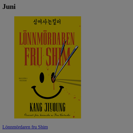
Juni
Lönnmördaren fru Shim