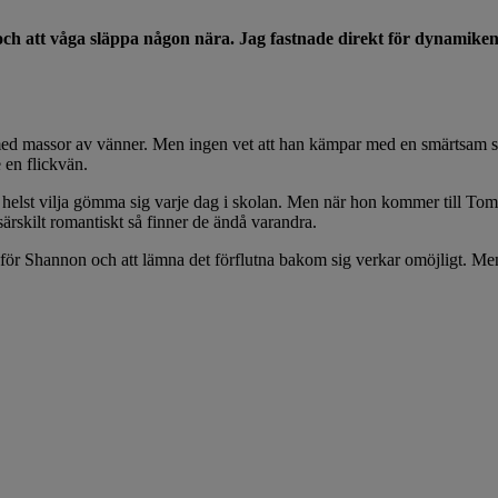
h att våga släppa någon nära. Jag fastnade direkt för dynamiken
med massor av vänner. Men ingen vet att han kämpar med en smärtsam sk
e en flickvän.
e helst vilja gömma sig varje dag i skolan. Men när hon kommer till T
rskilt romantiskt så finner de ändå varandra.
tiv för Shannon och att lämna det förflutna bakom sig verkar omöjligt.