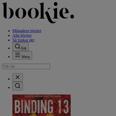
Månadens böcker
Alla böcker
Så funkar det
Sök
Meny