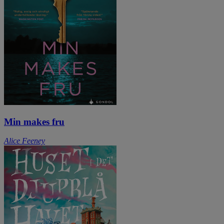
Min makes fru
Alice Feeney