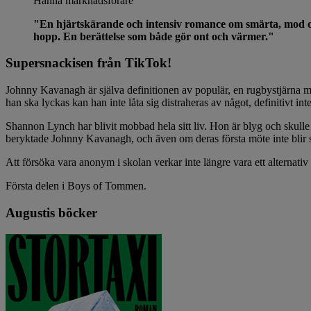
Hanna
marknadsförare
"En hjärtskärande och intensiv romance om smärta, mod oc
hopp. En berättelse som både gör ont och värmer."
Supersnackisen från TikTok!
Johnny Kavanagh är själva definitionen av populär, en rugbystjärna 
han ska lyckas kan han inte låta sig distraheras av något, definitivt int
Shannon Lynch har blivit mobbad hela sitt liv. Hon är blyg och skull
beryktade Johnny Kavanagh, och även om deras första möte inte blir sä
Att försöka vara anonym i skolan verkar inte längre vara ett alterna
Första delen i Boys of Tommen.
Augustis böcker