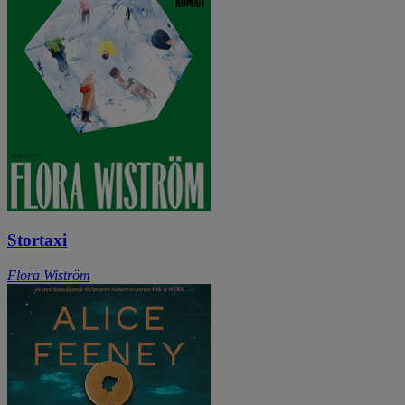
Stortaxi
Flora Wiström