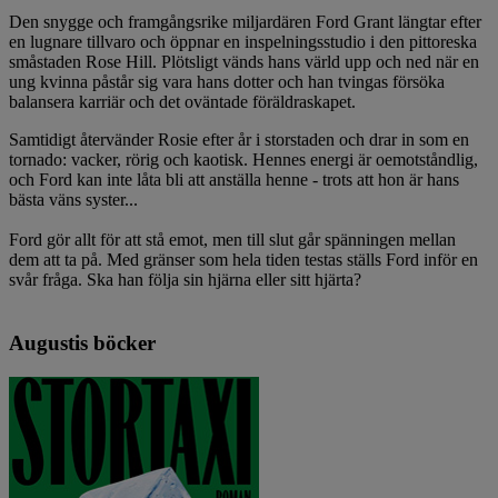
Den snygge och framgångsrike miljardären Ford Grant längtar efter
en lugnare tillvaro och öppnar en inspelningsstudio i den pittoreska
småstaden Rose Hill. Plötsligt vänds hans värld upp och ned när en
ung kvinna påstår sig vara hans dotter och han tvingas försöka
balansera karriär och det oväntade föräldraskapet.
Samtidigt återvänder Rosie efter år i storstaden och drar in som en
tornado: vacker, rörig och kaotisk. Hennes energi är oemotståndlig,
och Ford kan inte låta bli att anställa henne - trots att hon är hans
bästa väns syster...
Ford gör allt för att stå emot, men till slut går spänningen mellan
dem att ta på. Med gränser som hela tiden testas ställs Ford inför en
svår fråga. Ska han följa sin hjärna eller sitt hjärta?
Augustis böcker