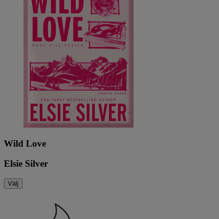
Wild Love
Elsie Silver
Välj