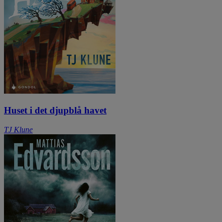
Huset i det djupblå havet
TJ Klune