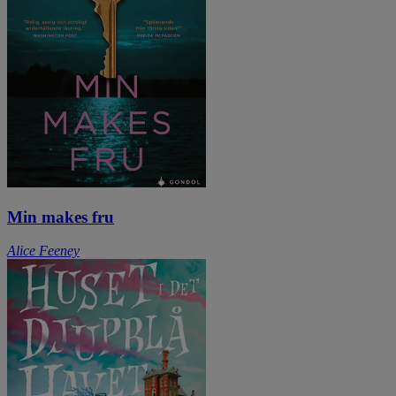
Min makes fru
Alice Feeney