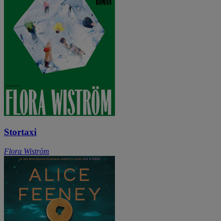
Stortaxi
Flora Wiström