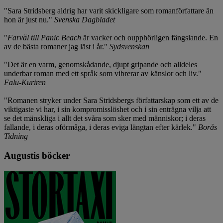
"Sara Stridsberg aldrig har varit skickligare som romanförfattare än
hon är just nu."
Svenska Dagbladet
"
Farväl till Panic Beach
är vacker och oupphörligen fängslande. En
av de bästa romaner jag läst i år."
Sydsvenskan
"Det är en varm, genomskådande, djupt gripande och alldeles
underbar roman med ett språk som vibrerar av känslor och liv."
Falu-Kuriren
"Romanen stryker under Sara Stridsbergs författarskap som ett av de
viktigaste vi har, i sin kompromisslöshet och i sin enträgna vilja att
se det mänskliga i allt det svåra som sker med människor; i deras
fallande, i deras oförmåga, i deras eviga längtan efter kärlek."
Borås
Tidning
Augustis böcker