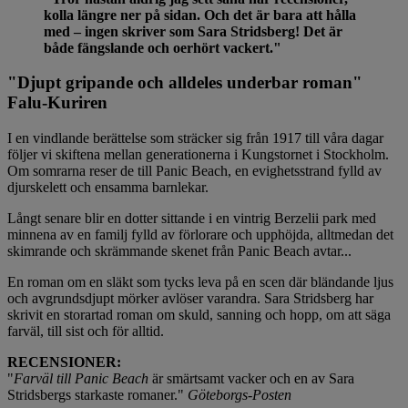
kolla längre ner på sidan. Och det är bara att hålla
med – ingen skriver som Sara Stridsberg! Det är
både fängslande och oerhört vackert."
"Djupt gripande och alldeles underbar roman"
Falu-Kuriren
I en vindlande berättelse som sträcker sig från 1917 till våra dagar
följer vi skiftena mellan generationerna i Kungstornet i Stockholm.
Om somrarna reser de till Panic Beach, en evighetsstrand fylld av
djurskelett och ensamma barnlekar.
Långt senare blir en dotter sittande i en vintrig Berzelii park med
minnena av en familj fylld av förlorare och upphöjda, alltmedan det
skimrande och skrämmande skenet från Panic Beach avtar...
En roman om en släkt som tycks leva på en scen där bländande ljus
och avgrundsdjupt mörker avlöser varandra. Sara Stridsberg har
skrivit en storartad roman om skuld, sanning och hopp, om att säga
farväl, till sist och för alltid.
RECENSIONER:
"
Farväl till Panic Beach
är smärtsamt vacker och en av Sara
Stridsbergs starkaste romaner."
Göteborgs-Posten