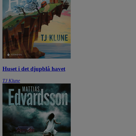
Huset i det djupblå havet
TJ Klune