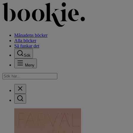
Månadens böcker
Alla böcker
Så funkar det
Sök
Meny