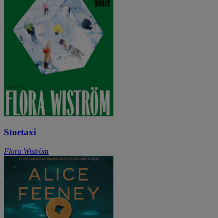
Stortaxi
Flora Wiström