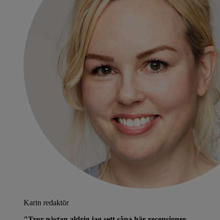
Karin
redaktör
"Tror nästan aldrig jag sett såna här recensioner,