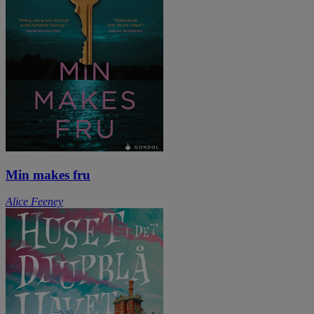
Min makes fru
Alice Feeney