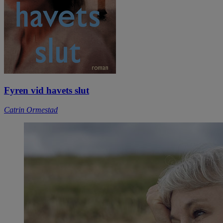
Fyren vid havets slut
Catrin Ormestad