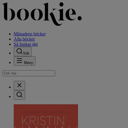
Månadens böcker
Alla böcker
Så funkar det
Sök
Meny