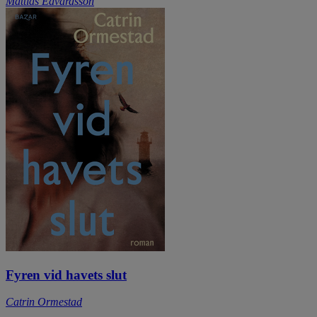
Mattias Edvardsson
Fyren vid havets slut
Catrin Ormestad