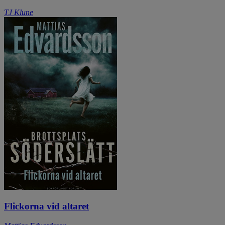
TJ Klune
Flickorna vid altaret