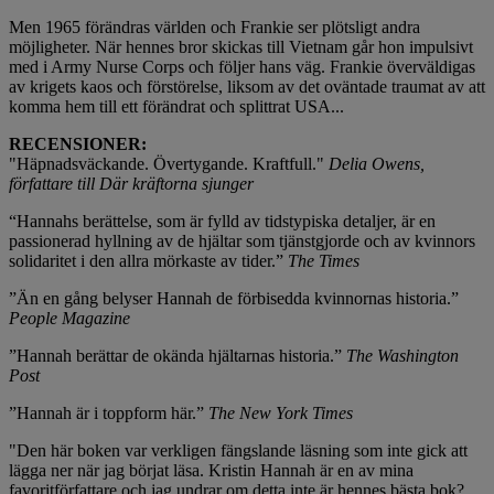
Men 1965 förändras världen och Frankie ser plötsligt andra
möjligheter. När hennes bror skickas till Vietnam går hon impulsivt
med i Army Nurse Corps och följer hans väg. Frankie överväldigas
av krigets kaos och förstörelse, liksom av det oväntade traumat av att
komma hem till ett förändrat och splittrat USA...
RECENSIONER:
"Häpnadsväckande. Övertygande. Kraftfull."
Delia Owens,
författare till Där kräftorna sjunger
“Hannahs berättelse, som är fylld av tidstypiska detaljer, är en
passionerad hyllning av de hjältar som tjänstgjorde och av kvinnors
solidaritet i den allra mörkaste av tider.”
The Times
”Än en gång belyser Hannah de förbisedda kvinnornas historia.”
People Magazine
”Hannah berättar de okända hjältarnas historia.”
The Washington
Post
”Hannah är i toppform här.”
The New York Times
"Den här boken var verkligen fängslande läsning som inte gick att
lägga ner när jag börjat läsa. Kristin Hannah är en av mina
favoritförfattare och jag undrar om detta inte är hennes bästa bok?