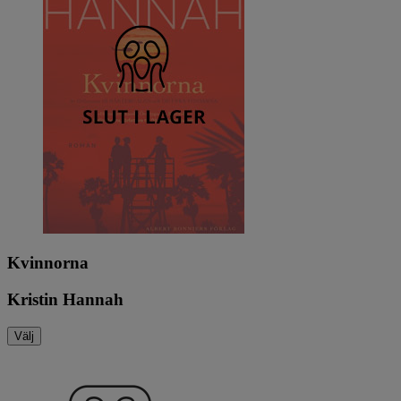
Kvinnorna
Kristin Hannah
Välj