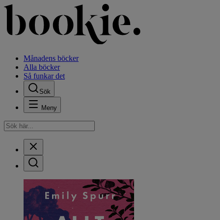
Månadens böcker
Alla böcker
Så funkar det
Sök
Meny