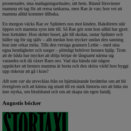
promenader, sina matlagningsritualer, sitt hem. Ibland försvinner
mamma ett tag för att rensa tankarna, men Rae är van; hon vet att
mamma alltid kommer tillbaka.
En morgon väcks Rae av Splinters nos mot kinden. Bakdörren står
öppen och mamma syns inte till. Så Rae gör som hon alltid har gjort:
hon fortsätter. Hon sköter huset, går till skolan, rastar Splinter och
håller sig för sig själv – allt medan hon trycker undan den sanning
hon inte orkar möta. Tills den vresiga grannen Lettie – med sina
egna hemligheter och sorger – plötsligt behöver hennes hjälp. Trots
att de båda har mycket att dölja börjar de långsamt närma sig
varandra och då växer Raes oro. Vad ska hända när någon
upptäcker att hennes mamma är borta och den sköra värld hon byggt
upp riskerar att gå i kras?
Allt som var du
utvecklas från en hjärtskärande berättelse om att bli
övergiven och att känna sig utsatt till en stark historia om att hitta sin
inre styrka, om blodsband och om att skapa sin egen familj.
Augustis böcker