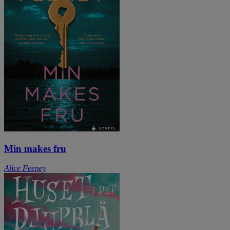
Min makes fru
Alice Feeney