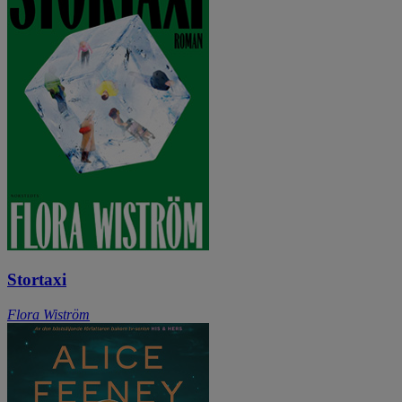
Stortaxi
Flora Wiström